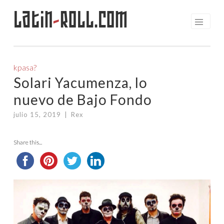
Latin
-
Roll.com
Saltar
al
contenido
kpasa?
Solari Yacumenza, lo
nuevo de Bajo Fondo
julio 15, 2019
|
Rex
Share this...