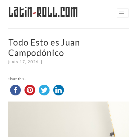
Latin
-
Roll.com
Saltar
al
contenido
Todo Esto es Juan
Campodónico
junio 17, 2026
|
Share this...