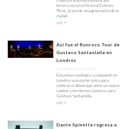
trayectoria presentándose por
tercera vez en el Festival Estéreo
Picnic, la voz de una generación de la
ciudad.
ver +
Asi fue el Ronroco Tour de
Gustavo Santaolalla en
Londres
noviembre 15, 2025
Estuvimos invitados a compartir en
Londres una noche única para
celebrar el álbum que abrió un nuevo
camino y territorios sonoros para
Gustavo Santaolalla.
ver +
Dante Spinetta regresa a