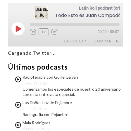
Latin Roll podcast (original)
Todo Esto es Juan Campodónico
Reproducir
1x
00:00
/
55:57
episodio
@latinroll
SUSCRIBIR
COMPARTIR
Cargando Twitter...
COMPARTIR
FEED RSS
Últimos podcasts
ENLACE
Radioterapia con Guille Galván
INCRUSTAR
mayo 11, 2026
Comenzamos los especiales de nuestro 20 aniversario
con esta entrevista especial.
Los Daños Luz de Enjambre
abril 22, 2026
Radiografía con Enjambre
Mala Rodríguez
marzo 17, 2026