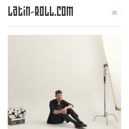
Latin
-
Roll.com
Saltar
al
contenido