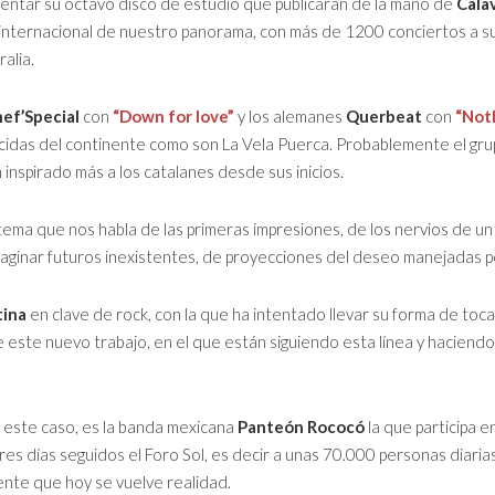
entar su octavo disco de estudio que publicarán de la mano de
Cala
internacional de nuestro panorama, con más de 1200 conciertos a sus
alia.
ef’Special
con
“Down for love”
y los alemanes
Querbeat
con
“Noth
cidas del continente como son La Vela Puerca. Probablemente el gr
 inspirado más a los catalanes desde sus inicios.
 tema que nos habla de las primeras impresiones, de los nervios de un
maginar futuros inexistentes, de proyecciones del deseo manejadas p
tina
en clave de rock, con la que ha intentado llevar su forma de toc
 este nuevo trabajo, en el que están siguiendo esta línea y haciendo
 este caso, es la banda mexicana
Panteón Rococó
la que participa e
es días seguidos el Foro Sol, es decir a unas 70.000 personas diaria
nte que hoy se vuelve realidad.