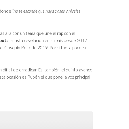
o donde
“no se esconde que haya clases y niveles
s allá con un tema que une el rap con el
outa
, artista revelación en su país desde 2017
 el Cosquín Rock de 2019. Por si fuera poco, su
difícil de erradicar. Es, también, el quinto avance
sta ocasión es Rubén el que pone la voz principal