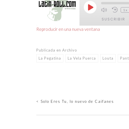
Reproducir
1x
episodio
SUSCRIBIR
Reproducir en una nueva ventana
COMPARTIR
FEED RSS
ENLACE
Publicada en
Archivo
La Pegatina
La Vela Puerca
Louta
Pan
INCRUSTAR
Navegación
<
Solo Eres Tu, lo nuevo de Caifanes
de
entradas