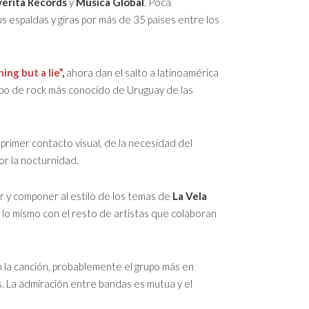
verita Records
y
Música Global
. Poca
 espaldas y giras por más de 35 países entre los
ing but a lie”
,
ahora dan el salto a latinoamérica
upo de rock más conocido de Uruguay de las
 primer contacto visual, de la necesidad del
or la nocturnidad.
ar y componer al estilo de los temas de
La Vela
 lo mismo con el resto de artistas que colaboran
n la canción, probablemente el grupo más en
s. La admiración entre bandas es mutua y el