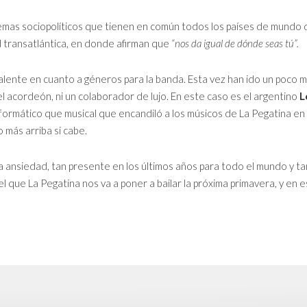
lemas sociopolíticos que tienen en común todos los países de mund
transatlántica, en donde afirman que
“nos da igual de dónde seas tú”.
lente en cuanto a géneros para la banda. Esta vez han ido un poco má
 el acordeón, ni un colaborador de lujo. En este caso es el argentino
L
rformático que musical que encandiló a los músicos de La Pegatina en
 más arriba si cabe.
a ansiedad, tan presente en los últimos años para todo el mundo y tan 
l que La Pegatina nos va a poner a bailar la próxima primavera, y en e