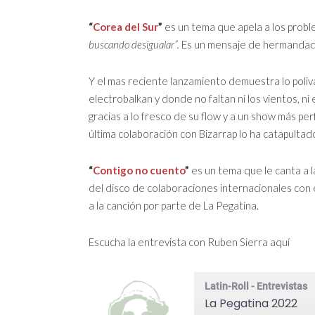
“
Corea del Sur
”
es un tema que apela a los prob
buscando desigualar”.
Es un mensaje de hermandad 
Y el mas reciente lanzamiento demuestra lo poliva
electrobalkan y donde no faltan ni los vientos, ni
gracias a lo fresco de su flow y a un show más pe
última colaboración con Bizarrap lo ha catapultado
“
Contigo no cuento
”
es un tema que le canta a l
del disco de colaboraciones internacionales con e
a la canción por parte de La Pegatina.
Escucha la entrevista con Ruben Sierra aquí
Latin-Roll - Entrevistas
La Pegatina 2022