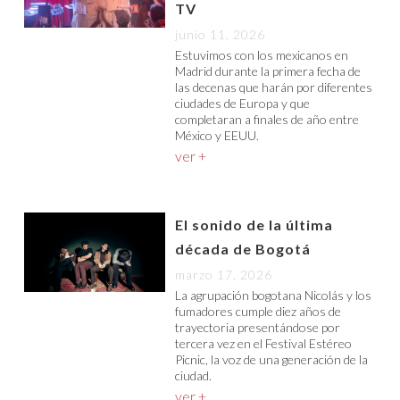
TV
junio 11, 2026
Estuvimos con los mexicanos en
Madrid durante la primera fecha de
las decenas que harán por diferentes
ciudades de Europa y que
completaran a finales de año entre
México y EEUU.
ver +
El sonido de la última
década de Bogotá
marzo 17, 2026
La agrupación bogotana Nicolás y los
fumadores cumple diez años de
trayectoria presentándose por
tercera vez en el Festival Estéreo
Picnic, la voz de una generación de la
ciudad.
ver +