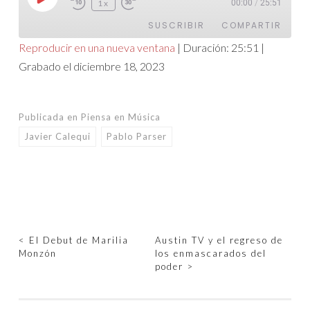
Reproducir
1x
00:00
/
25:51
episodio
SUSCRIBIR
COMPARTIR
Reproducir en una nueva ventana
|
Duración: 25:51
|
Grabado el diciembre 18, 2023
COMPARTIR
FEED RSS
ENLACE
Publicada en
Piensa en Música
INCRUSTAR
Javier Calequi
Pablo Parser
Navegación
<
El Debut de Marilia
Austin TV y el regreso de
Monzón
los enmascarados del
de
poder
>
entradas