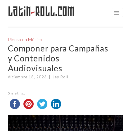
Latin
-
Roll.com
Saltar
al
contenido
Piensa en Música
Componer para Campañas
y Contenidos
Audiovisuales
diciembre 18, 2023
|
Jay Roll
Share this...