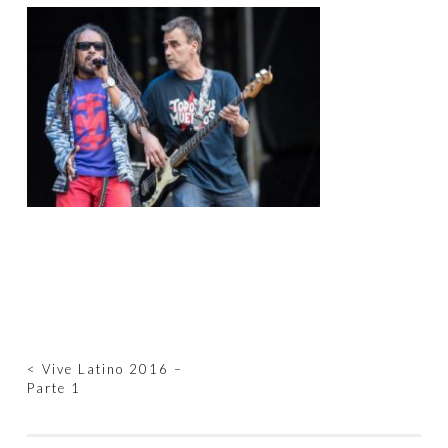
Navegación
<
Vive Latino 2016 –
Parte 1
de
entradas