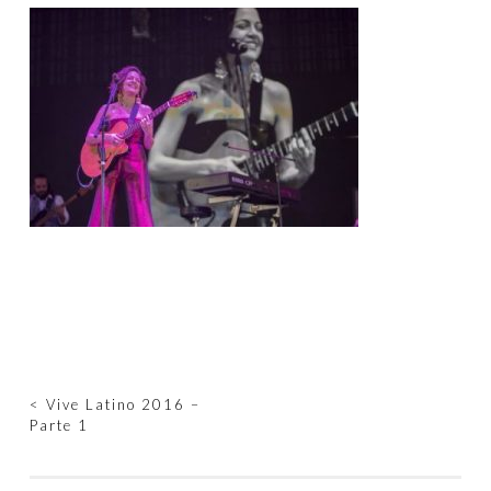
Navegación
<
Vive Latino 2016 –
Parte 1
de
entradas