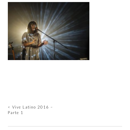
Navegación
<
Vive Latino 2016 –
Parte 1
de
entradas