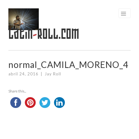
Saltar
al
contenido
Latin
-
Roll.com
normal_CAMILA_MORENO_4
abril 24, 2016
|
Jay Roll
Share this...