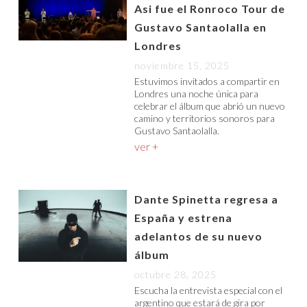
Asi fue el Ronroco Tour de
Gustavo Santaolalla en
Londres
noviembre 15, 2025
Estuvimos invitados a compartir en
Londres una noche única para
celebrar el álbum que abrió un nuevo
camino y territorios sonoros para
Gustavo Santaolalla.
ver +
Dante Spinetta regresa a
España y estrena
adelantos de su nuevo
álbum
octubre 28, 2025
Escucha la entrevista especial con el
argentino que estará de gira por