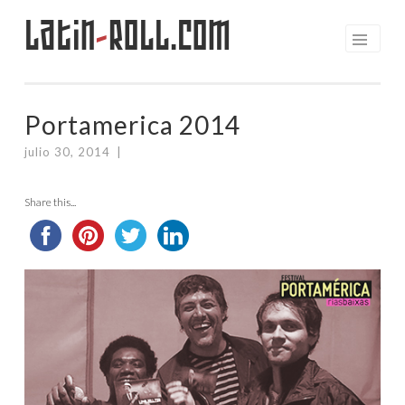
Latin
-
Roll.com
Saltar
al
contenido
Portamerica 2014
julio 30, 2014
|
Share this...