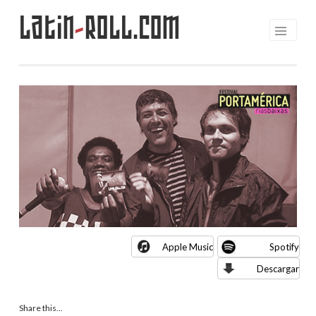
Latin
-
Roll.com
Saltar
al
contenido
Apple Music
Spotify
Descargar
Share this...