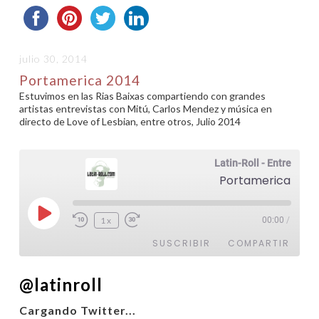
julio 30, 2014
Portamerica 2014
Estuvimos en las Rias Baixas compartiendo con grandes
artistas entrevistas con Mitú, Carlos Mendez y música en
directo de Love of Lesbian, entre otros, Julio 2014
Latin-Roll - Entrevistas
Portamerica 2014
Reproducir
1x
00:00
/
episodio
SUSCRIBIR
COMPARTIR
@latinroll
COMPARTIR
FEED RSS
Cargando Twitter...
ENLACE