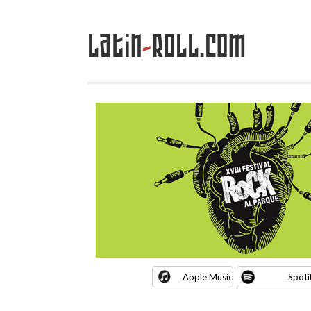
Latin
-
Roll.com
Saltar
al
contenido
Apple Music
Spoti