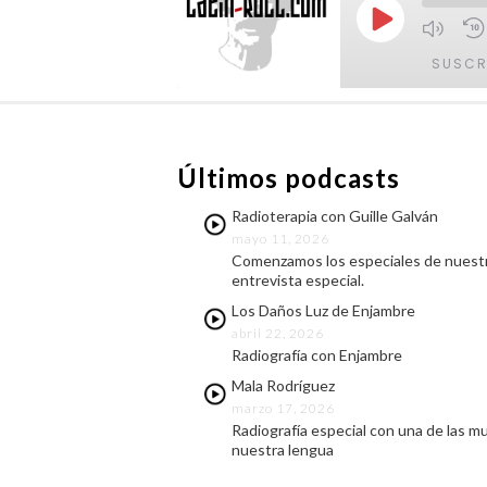
Reproducir
episodio
SUSCR
COMPARTIR
FEED RSS
Últimos podcasts
ENLACE
Radioterapia con Guille Galván
INCRUSTAR
mayo 11, 2026
Comenzamos los especiales de nuestr
entrevista especial.
Los Daños Luz de Enjambre
abril 22, 2026
Radiografía con Enjambre
Mala Rodríguez
marzo 17, 2026
Radiografía especial con una de las m
nuestra lengua