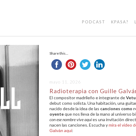
PODCAST
KPASA?
Share this...
mayo 11, 2026
Radioterapia con Guille Galvá
El compositor madrileño e integrante de
Vetu
debut como solista. Una habitación, una guitar
nacido desde la idea de las
canciones como r
oyente
que nos lleva de la mano al universo bi
con ese nombre vive aquí
es una invitación direc
nacen las canciones. Escucha y
mira el video 
aquí
:
Galván