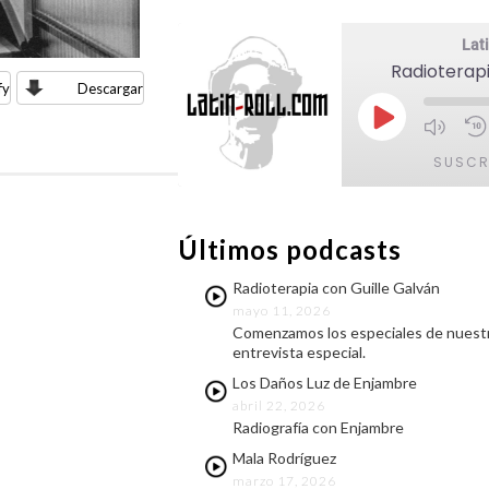
Lati
Radioterapi
fy
Descargar
Reproducir
episodio
SUSCR
COMPARTIR
Últimos podcasts
FEED RSS
ENLACE
Radioterapia con Guille Galván
mayo 11, 2026
INCRUSTAR
Comenzamos los especiales de nuestr
entrevista especial.
Los Daños Luz de Enjambre
abril 22, 2026
Radiografía con Enjambre
Mala Rodríguez
marzo 17, 2026