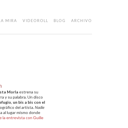
LA MIRA
VIDEOROLL
BLOG
ARCHIVO
n
sta Morla
estrena su
ra y su palabra. Un disco
efugio
,
un bis a bis con el
ográfico del artista.
Nadie
ta al lugar mismo donde
de la entrevista con
Guille