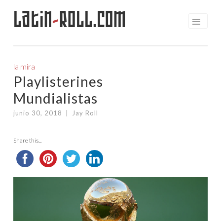
Latin
-
Roll.com
Saltar
al
contenido
la mira
Playlisterines
Mundialistas
junio 30, 2018
|
Jay Roll
Share this...