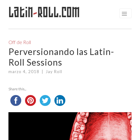
Latin
-
Roll.com
Saltar
al
contenido
Off de Roll
Perversionando las Latin-
Roll Sessions
marzo 4, 2018
|
Jay Roll
Share this...