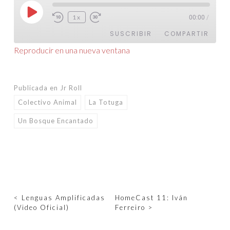
Reproducir
1x
00:00
/
episodio
SUSCRIBIR
COMPARTIR
Reproducir en una nueva ventana
COMPARTIR
FEED RSS
ENLACE
Publicada en
Jr Roll
Colectivo Animal
La Totuga
INCRUSTAR
Un Bosque Encantado
Navegación
<
Lenguas Amplificadas
HomeCast 11: Iván
(Video Oficial)
Ferreiro
>
de
entradas