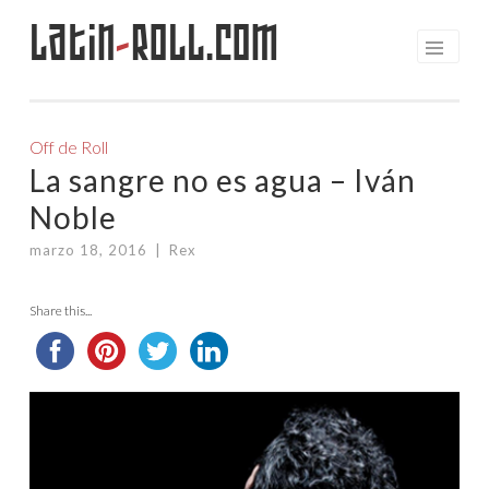
Latin
-
Roll.com
Saltar
al
contenido
Off de Roll
La sangre no es agua – Iván
Noble
marzo 18, 2016
|
Rex
Share this...