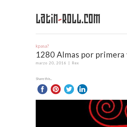
Latin
-
Roll.com
Saltar
al
contenido
kpasa?
1280 Almas por primera 
marzo 20, 2016
|
Rex
Share this...