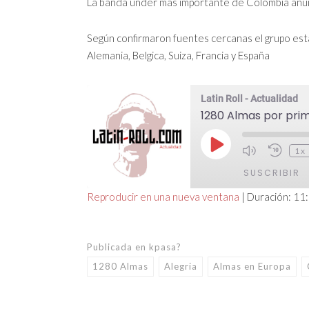
La banda under más importante de Colombia anunci
Según confirmaron fuentes cercanas el grupo est
Alemania, Belgica, Suiza, Francia y España
Latin Roll - Actualidad
1280 Almas por pri
Reproducir
1x
episodio
SUSCRIBIR
Reproducir en una nueva ventana
|
Duración: 11
COMPARTIR
FEED RSS
ENLACE
Publicada en
kpasa?
1280 Almas
Alegria
Almas en Europa
INCRUSTAR