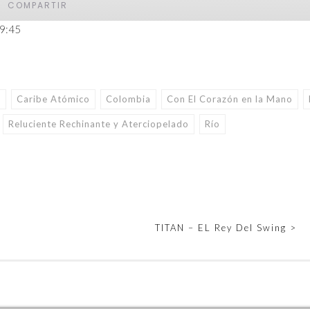
COMPARTIR
39:45
á
Caribe Atómico
Colombia
Con El Corazón en la Mano
Reluciente Rechinante y Aterciopelado
Río
TITAN – EL Rey Del Swing
>