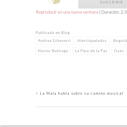
SUSCRIBIR
Reproducir en una nueva ventana
|
Duración: 2:
COMPARTIR
FEED RSS
ENLACE
Publicada en
Blog
Andrea Echeverri
Aterciopelados
Bogot
INCRUSTAR
Hector Buitrago
La Pipa de la Paz
Oyes
Navegación
<
La Mala habla sobre su camino musical
de
entradas