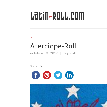
Latin
-
Roll.com
Saltar
al
contenido
Blog
Aterciope-Roll
octubre 30, 2016
|
Jay Roll
Share this...