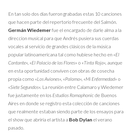
En tan solo dos días fueron grabadas estas 10 canciones
que hacen parte del repertorio frecuente del Salmón.
Germán Wiedemer
fue el encargado de darle alma a la
direccion musical para que Andrés pusiera sus cuerdas
vocales al servicio de grandes clásicos de la música
popular latinoamericana tal como hubiese hecho en «
El
Cantante
«, «
El Palacio de las Flores
» o «
Tinta Roja
«, aunque
en esta oportunidad conviven con obras de cosecha
propia como «
Los Aviones
«, «
Paloma
«, «
Mi Enfermedad
» o
«
Siete Segundos
«. La reunión entre Calamaro y Wiedemer
fue justamente en los
Estudios Romaphonic
de Buenos
Aires en donde se registro esta colección de canciones
que realmente estaban siendo parte de los ensayos para
el show que abriría el artista a
Bob Dylan
el verano
pasado.