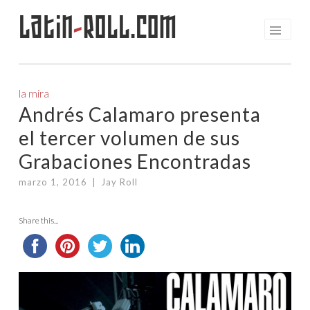
Latin
-
Roll.com
Saltar
al
contenido
la mira
Andrés Calamaro presenta
el tercer volumen de sus
Grabaciones Encontradas
marzo 1, 2016
|
Jay Roll
Share this...