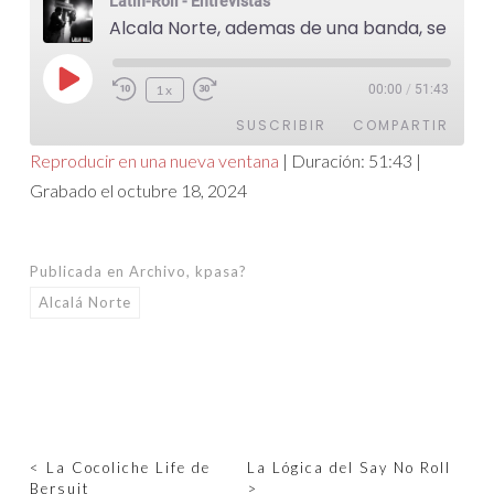
Latin-Roll - Entrevistas
Alcala Norte, ademas de una banda, se consolida como un movimiento único
Reproducir
1x
00:00
/
51:43
episodio
SUSCRIBIR
COMPARTIR
Reproducir en una nueva ventana
|
Duración: 51:43
|
Grabado el octubre 18, 2024
COMPARTIR
FEED RSS
ENLACE
Publicada en
Archivo
,
kpasa?
INCRUSTAR
Alcalá Norte
Navegación
<
La Cocoliche Life de
La Lógica del Say No Roll
Bersuit
>