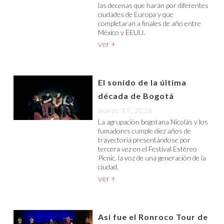
las decenas que harán por diferentes
ciudades de Europa y que
completaran a finales de año entre
México y EEUU.
ver +
El sonido de la última
década de Bogotá
marzo 17, 2026
La agrupación bogotana Nicolás y los
fumadores cumple diez años de
trayectoria presentándose por
tercera vez en el Festival Estéreo
Picnic, la voz de una generación de la
ciudad.
ver +
Asi fue el Ronroco Tour de