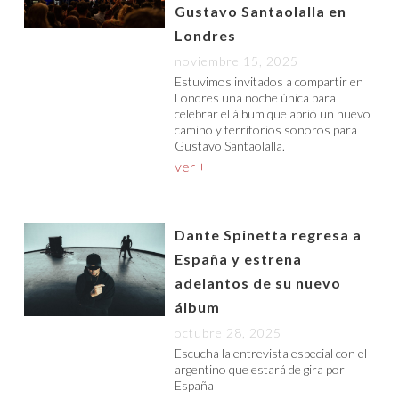
Gustavo Santaolalla en
Londres
noviembre 15, 2025
Estuvimos invitados a compartir en
Londres una noche única para
celebrar el álbum que abrió un nuevo
camino y territorios sonoros para
Gustavo Santaolalla.
ver +
Dante Spinetta regresa a
España y estrena
adelantos de su nuevo
álbum
octubre 28, 2025
Escucha la entrevista especial con el
argentino que estará de gira por
España