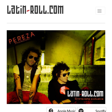
Latin
-
Roll.com
Saltar
al
contenido
Apple Music
Spotify