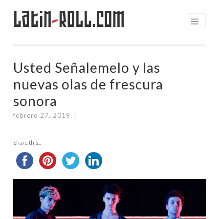
Latin
-
Roll.com
Saltar
al
contenido
Usted Señalemelo y las
nuevas olas de frescura
sonora
febrero 27, 2019
|
Share this...