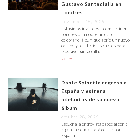
Gustavo Santaolalla en
Londres
noviembre 15, 2025
Estuvimos invitados a compartir en
Londres una noche única para
celebrar el álbum que abrió un nuevo
camino y territorios sonoros para
Gustavo Santaolalla.
ver +
Dante Spinetta regresa a
España y estrena
adelantos de su nuevo
álbum
octubre 28, 2025
Escucha la entrevista especial con el
argentino que estará de gira por
España