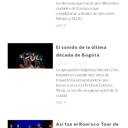
las decenas que harán por diferentes
ciudades de Europa y que
completaran a finales de año entre
México y EEUU.
ver +
El sonido de la última
década de Bogotá
marzo 17, 2026
La agrupación bogotana Nicolás y los
fumadores cumple diez años de
trayectoria presentándose por
tercera vez en el Festival Estéreo
Picnic, la voz de una generación de la
ciudad.
ver +
Asi fue el Ronroco Tour de