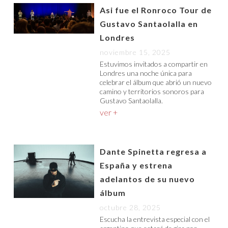
Asi fue el Ronroco Tour de
Gustavo Santaolalla en
Londres
noviembre 15, 2025
Estuvimos invitados a compartir en
Londres una noche única para
celebrar el álbum que abrió un nuevo
camino y territorios sonoros para
Gustavo Santaolalla.
ver +
Dante Spinetta regresa a
España y estrena
adelantos de su nuevo
álbum
octubre 28, 2025
Escucha la entrevista especial con el