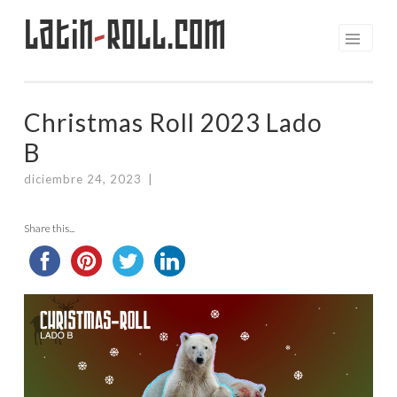
Latin
-
Roll.com
Saltar
al
contenido
Christmas Roll 2023 Lado
B
diciembre 24, 2023
|
Share this...