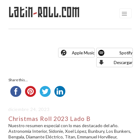
Latin
-
Roll.com
Saltar
al
contenido
Apple Music
Spotify
Descargar
Share this...
diciembre 24, 2023
Christmas Roll 2023 Lado B
Nuestro resumen especial con lo mas destacado del año.
Astronomía Interior, Sidonie, Xoel López, Bunbury, Los Bunkers,
Bengala, Diamante Eléctrico, Titan, Emmanuel Horvilleur,