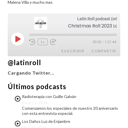
Malena Villa y mucho mas
Latin Roll podcast (original)
Christmas Roll 2023 Lado B
Reproducir
1x
00:00
/
1:21:44
episodio
SUSCRIBIR
COMPARTIR
@latinroll
COMPARTIR
FEED RSS
Cargando Twitter...
ENLACE
Últimos podcasts
INCRUSTAR
Radioterapia con Guille Galván
mayo 11, 2026
Comenzamos los especiales de nuestro 20 aniversario
con esta entrevista especial.
Los Daños Luz de Enjambre
abril 22, 2026