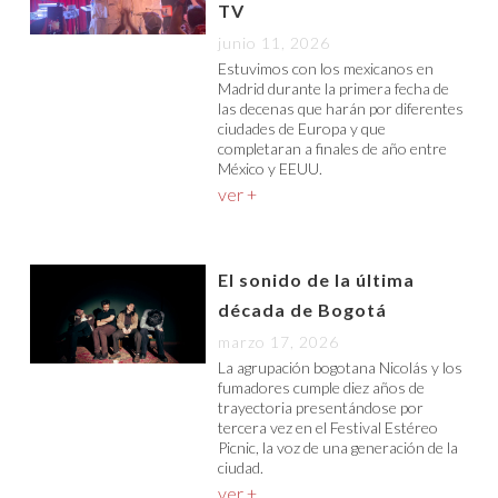
TV
junio 11, 2026
Estuvimos con los mexicanos en
Madrid durante la primera fecha de
las decenas que harán por diferentes
ciudades de Europa y que
completaran a finales de año entre
México y EEUU.
ver +
El sonido de la última
década de Bogotá
marzo 17, 2026
La agrupación bogotana Nicolás y los
fumadores cumple diez años de
trayectoria presentándose por
tercera vez en el Festival Estéreo
Picnic, la voz de una generación de la
ciudad.
ver +