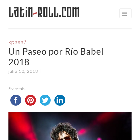
Latin
-
Roll.com
Saltar
al
contenido
kpasa?
Un Paseo por Río Babel
2018
julio 10, 2018
|
Share this...