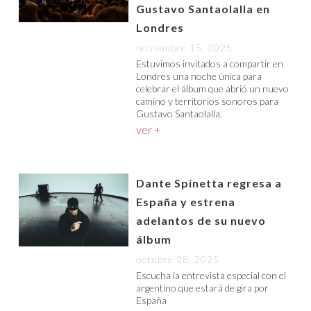
Gustavo Santaolalla en
Londres
noviembre 15, 2025
Estuvimos invitados a compartir en
Londres una noche única para
celebrar el álbum que abrió un nuevo
camino y territorios sonoros para
Gustavo Santaolalla.
ver +
Dante Spinetta regresa a
España y estrena
adelantos de su nuevo
álbum
octubre 28, 2025
Escucha la entrevista especial con el
argentino que estará de gira por
España