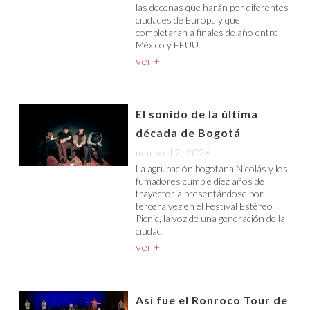
las decenas que harán por diferentes
ciudades de Europa y que
completaran a finales de año entre
México y EEUU.
ver +
El sonido de la última
década de Bogotá
marzo 17, 2026
La agrupación bogotana Nicolás y los
fumadores cumple diez años de
trayectoria presentándose por
tercera vez en el Festival Estéreo
Picnic, la voz de una generación de la
ciudad.
ver +
Asi fue el Ronroco Tour de