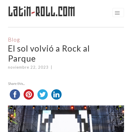
Latin
-
Roll.com
Saltar
al
contenido
Blog
El sol volvió a Rock al
Parque
noviembre 22, 2023
|
Share this...