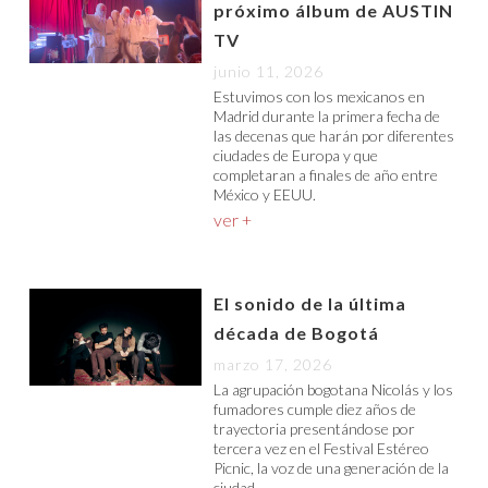
próximo álbum de AUSTIN
TV
junio 11, 2026
Estuvimos con los mexicanos en
Madrid durante la primera fecha de
las decenas que harán por diferentes
ciudades de Europa y que
completaran a finales de año entre
México y EEUU.
ver +
El sonido de la última
década de Bogotá
marzo 17, 2026
La agrupación bogotana Nicolás y los
fumadores cumple diez años de
trayectoria presentándose por
tercera vez en el Festival Estéreo
Picnic, la voz de una generación de la
ciudad.