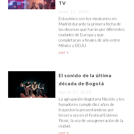
TV
junio 11, 2026
Estuvimos con los mexicanos en
Madrid durante la primera fecha de
las decenas que harán por diferentes
ciudades de Europa y que
completaran a finales de año entre
México y EEUU.
ver +
El sonido de la última
década de Bogotá
marzo 17, 2026
La agrupación bogotana Nicolás y los
fumadores cumple diez años de
trayectoria presentándose por
tercera vez en el Festival Estéreo
Picnic, la voz de una generación de la
ciudad.
ver +