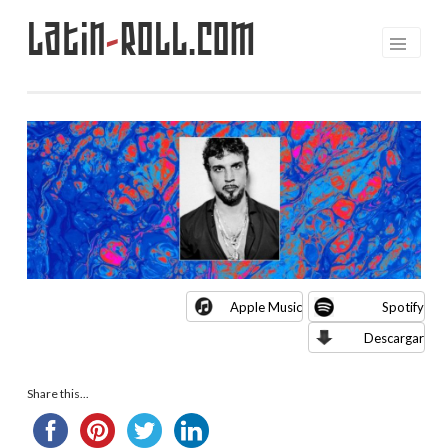
Latin
-
Roll.com
Saltar
al
contenido
Apple Music
Spotify
Descargar
Share this...