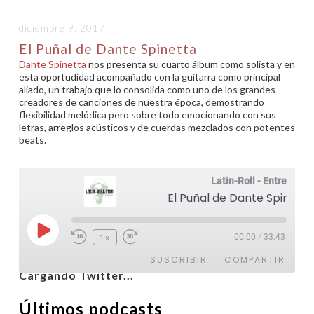
diciembre 9, 2017
El Puñal de Dante Spinetta
Dante Spinetta
nos presenta su cuarto álbum como solista y en
esta oportudidad acompañado con la guitarra como principal
aliado, un trabajo que lo consolida como uno de los grandes
creadores de canciones de nuestra época, demostrando
flexibilidad melódica pero sobre todo emocionando con sus
letras, arreglos acústicos y de cuerdas mezclados con potentes
beats.
Latin-Roll - Entrevistas
El Puñal de Dante Spinetta
Reproducir
1x
00:00
/
33:43
@latinroll
episodio
SUSCRIBIR
COMPARTIR
Cargando Twitter...
COMPARTIR
Últimos podcasts
FEED RSS