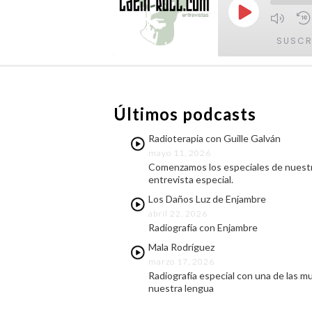
Reproducir
episodio
SUSCR
COMPARTIR
FEED RSS
Últimos podcasts
ENLACE
Radioterapia con Guille Galván
INCRUSTAR
mayo 11, 2026
Comenzamos los especiales de nuestr
entrevista especial.
Los Daños Luz de Enjambre
abril 22, 2026
Radiografía con Enjambre
Mala Rodríguez
marzo 17, 2026
Radiografía especial con una de las m
nuestra lengua