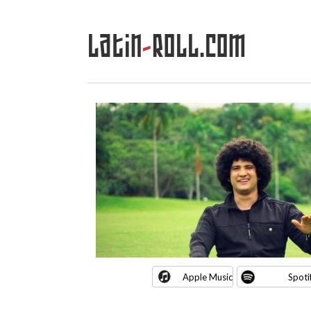
Latin
-
Roll.com
Saltar
al
contenido
Apple Music
Spoti