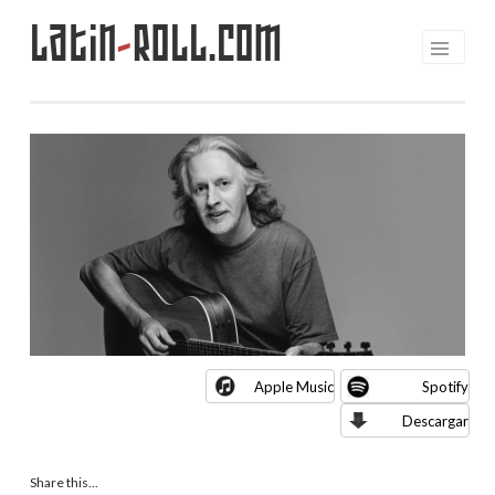
Latin
-
Roll.com
Saltar
al
contenido
Apple Music
Spotify
Descargar
Share this...