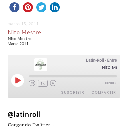
marzo 15, 2011
Nito Mestre
Nito Mestre
Marzo 2011
Latin-Roll - Entrevistas
Nito Mestre
Reproducir
1x
00:00
/
episodio
SUSCRIBIR
COMPARTIR
COMPARTIR
@latinroll
FEED RSS
ENLACE
Cargando Twitter...