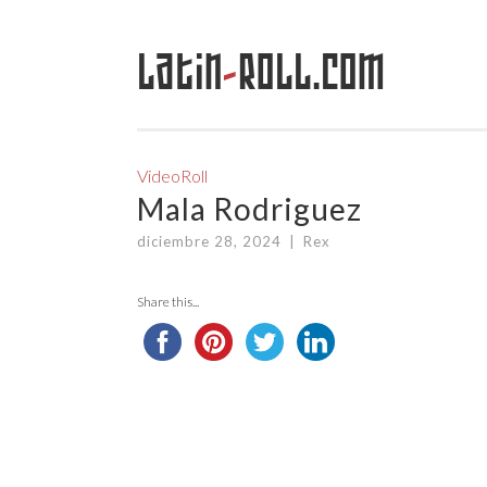
Latin
-
Roll.com
Saltar
al
contenido
VideoRoll
Mala Rodriguez
diciembre 28, 2024
|
Rex
Share this...