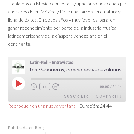
Hablamos en México con esta agrupación venezolana, que
ahora reside en México y tiene una carrera prematura y
llena de éxitos. En pocos años y muy jóvenes lograron
ganar reconocimiento por parte de la industria musical
latinoamericana y de la diáspora venezolana en el
continente.
Latin-Roll - Entrevistas
Los Mesoneros, canciones venezolanas desde México
Reproducir
1x
00:00
/
24:44
episodio
SUSCRIBIR
COMPARTIR
Reproducir en una nueva ventana
|
Duración: 24:44
COMPARTIR
FEED RSS
ENLACE
Publicada en
Blog