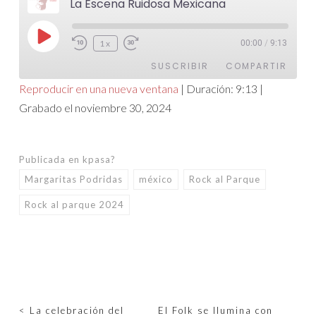
La Escena Ruidosa Mexicana
Reproducir
1x
00:00
/
9:13
episodio
SUSCRIBIR
COMPARTIR
Reproducir en una nueva ventana
|
Duración: 9:13
|
Grabado el noviembre 30, 2024
COMPARTIR
FEED RSS
ENLACE
Publicada en
kpasa?
INCRUSTAR
Margaritas Podridas
méxico
Rock al Parque
Rock al parque 2024
Navegación
<
La celebración del
El Folk se Ilumina con