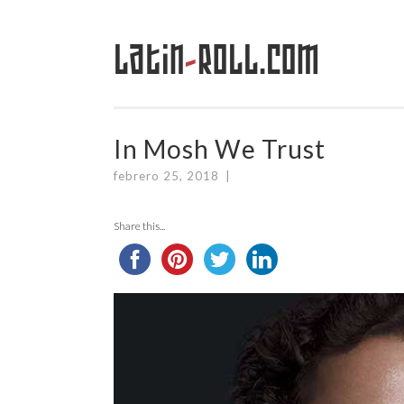
Latin
-
Roll.com
Saltar
al
contenido
In Mosh We Trust
febrero 25, 2018
|
Share this...