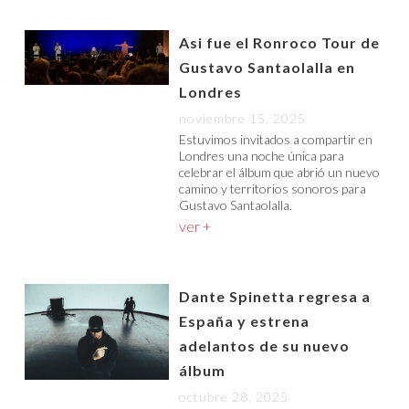
Asi fue el Ronroco Tour de
Gustavo Santaolalla en
Londres
noviembre 15, 2025
Estuvimos invitados a compartir en
Londres una noche única para
celebrar el álbum que abrió un nuevo
camino y territorios sonoros para
Gustavo Santaolalla.
ver +
Dante Spinetta regresa a
España y estrena
adelantos de su nuevo
álbum
octubre 28, 2025