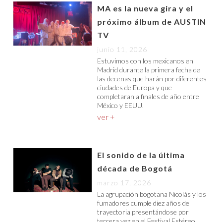
MA es la nueva gira y el
próximo álbum de AUSTIN
TV
junio 11, 2026
Estuvimos con los mexicanos en
Madrid durante la primera fecha de
las decenas que harán por diferentes
ciudades de Europa y que
completaran a finales de año entre
México y EEUU.
ver +
El sonido de la última
década de Bogotá
marzo 17, 2026
La agrupación bogotana Nicolás y los
fumadores cumple diez años de
trayectoria presentándose por
tercera vez en el Festival Estéreo