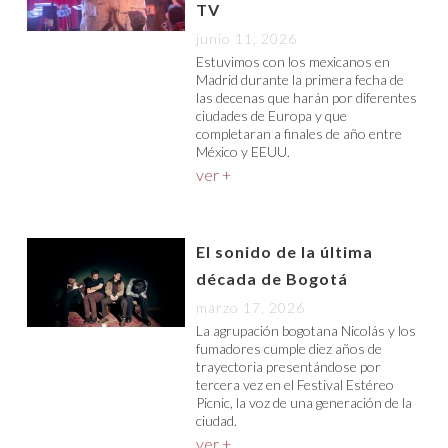
TV
junio 11, 2026
Estuvimos con los mexicanos en
Madrid durante la primera fecha de
las decenas que harán por diferentes
ciudades de Europa y que
completaran a finales de año entre
México y EEUU.
ver +
El sonido de la última
década de Bogotá
marzo 17, 2026
La agrupación bogotana Nicolás y los
fumadores cumple diez años de
trayectoria presentándose por
tercera vez en el Festival Estéreo
Picnic, la voz de una generación de la
ciudad.
ver +