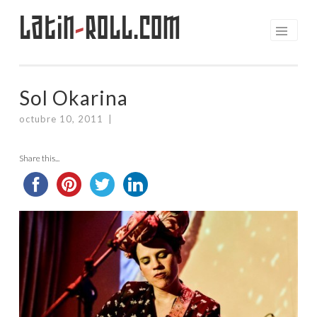
Latin
-
Roll.com
Saltar
al
contenido
Sol Okarina
octubre 10, 2011
|
Share this...