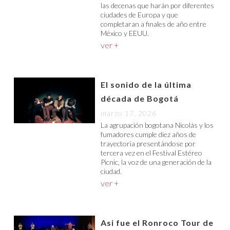
las decenas que harán por diferentes
ciudades de Europa y que
completaran a finales de año entre
México y EEUU.
ver +
El sonido de la última
década de Bogotá
marzo 17, 2026
La agrupación bogotana Nicolás y los
fumadores cumple diez años de
trayectoria presentándose por
tercera vez en el Festival Estéreo
Picnic, la voz de una generación de la
ciudad.
ver +
Asi fue el Ronroco Tour de