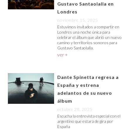
Gustavo Santaolalla en
Londres
noviembre 15, 2025
Estuvimos invitados a compartir en
Londres una noche única para
celebrar el álbum que abrió un nuevo
camino y territorios sonoros para
Gustavo Santaolalla.
ver +
Dante Spinetta regresa a
España y estrena
adelantos de su nuevo
álbum
octubre 28, 2025
Escucha la entrevista especial con el
argentino que estará de gira por
España