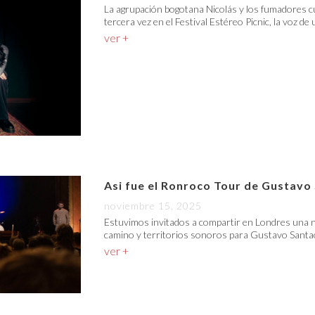
La agrupación bogotana Nicolás y los fumadores c
tercera vez en el Festival Estéreo Picnic, la voz de
ver +
Asi fue el Ronroco Tour de Gustavo
noviembre 15, 2025
Estuvimos invitados a compartir en Londres una n
camino y territorios sonoros para Gustavo Santao
ver +