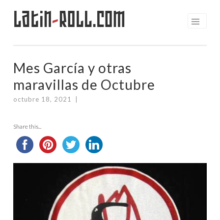
Latin
-
Roll.com
Saltar
al
contenido
Mes García y otras
maravillas de Octubre
octubre 18, 2021
|
Share this...