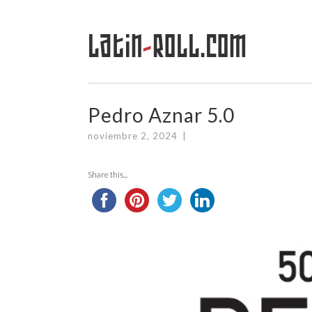
Latin
-
Roll.com
Saltar
al
contenido
Pedro Aznar 5.0
noviembre 2, 2024
|
Share this...