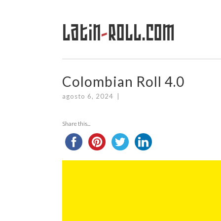
Latin
-
Roll.com
Saltar
al
contenido
Colombian Roll 4.0
agosto 6, 2024
|
Share this...