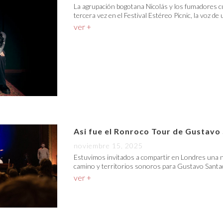
La agrupación bogotana Nicolás y los fumadores c
tercera vez en el Festival Estéreo Picnic, la voz de
ver +
Asi fue el Ronroco Tour de Gustavo
noviembre 15, 2025
Estuvimos invitados a compartir en Londres una n
camino y territorios sonoros para Gustavo Santao
ver +