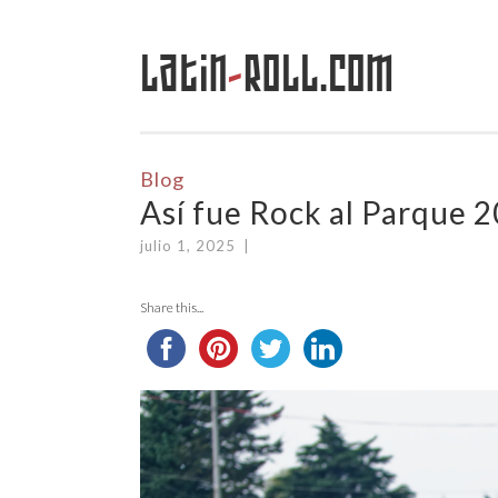
Latin
-
Roll.com
Saltar
al
contenido
Blog
Así fue Rock al Parque 
julio 1, 2025
|
Share this...