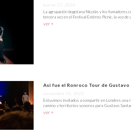
marzo 17, 2026
La agrupación bogotana Nicolás y los fumadores c
tercera vez en el Festival Estéreo Picnic, la voz de
ver +
Asi fue el Ronroco Tour de Gustavo
noviembre 15, 2025
Estuvimos invitados a compartir en Londres una n
camino y territorios sonoros para Gustavo Santao
ver +