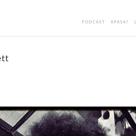
PODCAST
KPASA?
ett