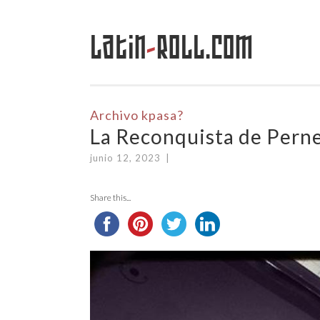
Latin
-
Roll.com
Saltar
al
contenido
Archivo kpasa?
La Reconquista de Pern
junio 12, 2023
|
Share this...