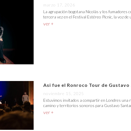
marzo 17, 2026
La agrupación bogotana Nicolás y los fumadores c
tercera vez en el Festival Estéreo Picnic, la voz de
ver +
Asi fue el Ronroco Tour de Gustavo
noviembre 15, 2025
Estuvimos invitados a compartir en Londres una n
camino y territorios sonoros para Gustavo Santao
ver +