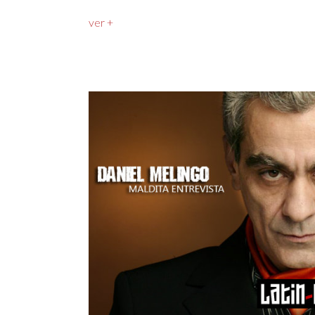
ver +