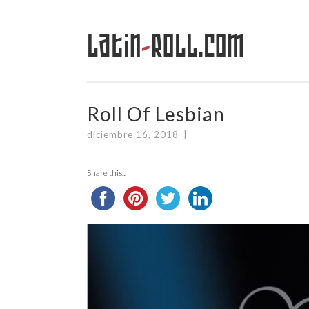
Latin
-
Roll.com
Saltar
al
contenido
Roll Of Lesbian
diciembre 16, 2018
|
Share this...